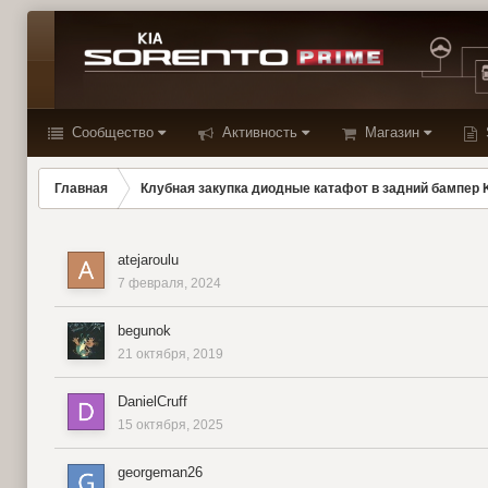
Сообщество
Активность
Магазин
Главная
Клубная закупка диодные катафот в задний бампер K
atejaroulu
7 февраля, 2024
begunok
21 октября, 2019
DanielCruff
15 октября, 2025
georgeman26