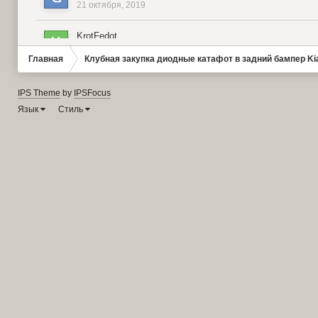
21 октября, 2019
KrotFedot
30 октября, 2019
Главная
Клубная закупка диодные катафот в задний бампер Ki
uwahaxuz
IPS Theme
by
IPSFocus
11 февраля, 2024
Язык
Стиль
АНДРЕЙ 51
31 октября, 2019
Домовой
21 октября, 2019
Мakarr68
26 ноября, 2019