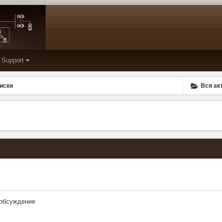
Support
иски
Вся ак
/обсуждение