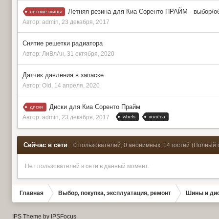
Летняя резина для Киа Соренто ПРАЙМ - выбор/
летние шины
Автор:
admin
,
23 декабря, 2017
Cнятие решетки радиатора
Автор:
ЛиВлАн
,
31 октября, 2020
Датчик давления в запаске
Автор:
Old
,
14 апреля, 2020
Диски для Киа Соренто Прайм
диски
whels
колёса
Автор:
admin
,
23 декабря, 2017
Сейчас в сети
0 пользователей, 0 анонимных, 14 гостей
(Полный 
Нет пользователей в сети в данный момент.
Главная
Выбор, покупка, эксплуатация, ремонт
Шины и ди
IPS Theme
by
IPSFocus