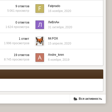
Fatprado
9
ответов
5 061
просмотр
16 ноября, 2020
ЛиВлАн
0
ответов
1 624
просмотра
31 октября, 2020
Mr.FOX
1
ответ
1 996
просмотров
15 апреля, 2020
Andre_kren
19
ответов
8 745
просмотров
6 ноября, 2019
Вся активность