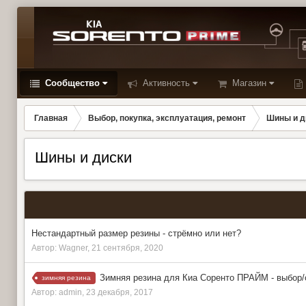
Сообщество
Активность
Магазин
Главная
Выбор, покупка, эксплуатация, ремонт
Шины и д
Шины и диски
Нестандартный размер резины - стрёмно или нет?
Автор:
Wagner
,
21 сентября, 2020
Зимняя резина для Киа Соренто ПРАЙМ - выбор
зимняя резина
Автор:
admin
,
23 декабря, 2017