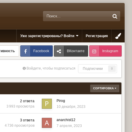
Уже зарегистрированы? Войти
Регистрация
Facebook
ВКонтакте
Instagram
тивность
Войдите, чтобы подписаться
Подписчики
0
СОРТИРОВКА
Pirog
2
ответа
3 993
просмотра
10 декабря, 2023
anarchist12
3
ответа
4 736
просмотров
7 апреля, 2023