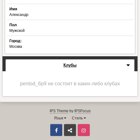
Имя
Александр
Пол
Мужской
Город:
Москва
Клубы
pentod_6p9 не состоит в каких-либо клубах
IPS Theme
by
IPSFocus
Язык
Стиль
Facebook
ВКонтакте
Instagram