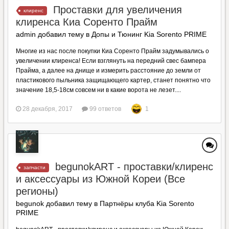
Проставки для увеличения
клиренс
клиренса Киа Соренто Прайм
admin добавил тему в
Допы и Тюнинг Kia Sorento PRIME
Многие из нас после покупки Киа Соренто Прайм задумывались о
увеличении клиренса! Если взглянуть на передний свес бампера
Прайма, а далее на днище и измерить расстояние до земли от
пластикового пыльника защищающего картер, станет понятно что
значение 18,5-18см совсем ни в какие ворота не лезет....
28 декабря, 2017
99 ответов
1
begunokART - проставки/клиренс
запчасти
и аксессуары из Южной Кореи (Все
регионы)
begunok добавил тему в
Партнёры клуба Kia Sorento
PRIME