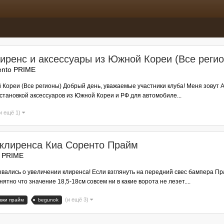
лиренс и аксессуары из Южной Кореи (Все реги
ento PRIME
й Кореи (Все регионы) Добрый день, уважаемые участники клуба! Меня зову
становкой аксессуаров из Южной Кореи и РФ для автомобиле...
и ещё 1)
 клиренса Киа Соренто Прайм
o PRIME
вались о увеличении клиренса! Если взглянуть на передний свес бампера Пр
тно что значение 18,5-18см совсем ни в какие ворота не лезет....
(и ещё 3)
вки прайм
begunok