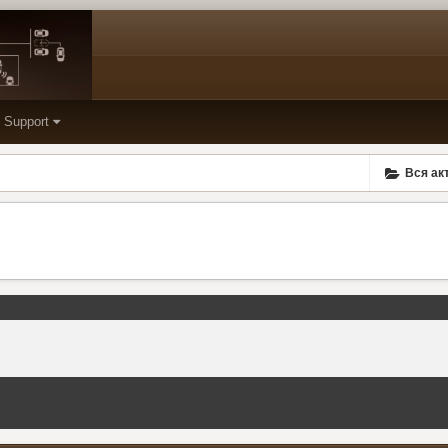
Support
Вся ак