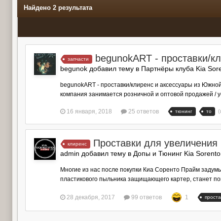
Найдено 2 результата
begunokART - проставки/к
запчасти
begunok добавил тему в
Партнёры клуба Kia Sor
begunokART - проставки/клиренс и аксессуары из Южно
компания занимается розничной и оптовой продажей / у
16 января, 2018
25 ответов
(
тюнинг
то
Проставки для увеличения
клиренс
admin добавил тему в
Допы и Тюнинг Kia Sorent
Многие из нас после покупки Киа Соренто Прайм задумы
пластикового пыльника защищающего картер, станет поня
28 декабря, 2017
99 ответов
1
проста