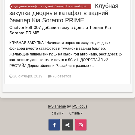
Клубная
диодные катафот в задний бампер kia sorento prime
закупка диодные катафот в задний
бампер Kia Sorento PRIME
Chetverikoff-007 добавил тему в
Допы и Тюнинг Kia
Sorento PRIME
КЛУБНАЯ ЗАКУПКА ! Начинаем опрос по-закупке диодных
фонарей вместо катафотов и туманок в задний бампер.
Желающие пишем внизу: 1- на какой год авто надо, рест дрест. 2-
контактные данные тел и почта в ЛС v.1- ДОРЕСТАЙЛ v.2-
РЕСТАЙЛ Дорестайлинг и Рестайлинг разные к...
20 октября, 2019
76 ответов
IPS Theme
by
IPSFocus
Язык
Стиль
Facebook
ВКонтакте
Instagram