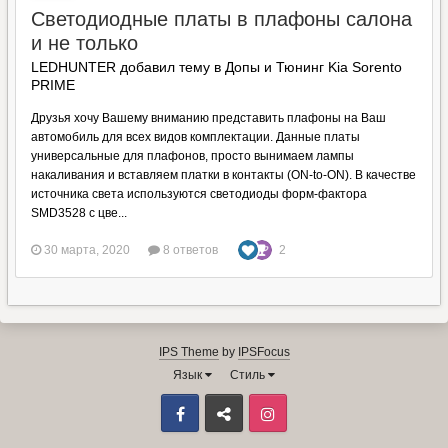
Светодиодные платы в плафоны салона
и не только
LEDHUNTER добавил тему в
Допы и Тюнинг Kia Sorento
PRIME
Друзья хочу Вашему вниманию представить плафоны на Ваш
автомобиль для всех видов комплектации. Данные платы
универсальные для плафонов, просто вынимаем лампы
накаливания и вставляем платки в контакты (ON-to-ON). В качестве
источника света используются светодиоды форм-фактора
SMD3528 с цве...
30 марта, 2020
8 ответов
2
IPS Theme
by
IPSFocus
Язык
Стиль
Facebook
ВКонтакте
Instagram