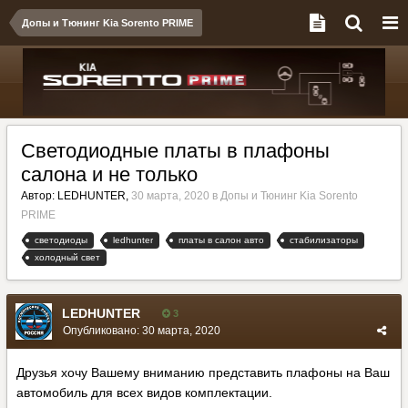
Допы и Тюнинг Kia Sorento PRIME
Светодиодные платы в плафоны
салона и не только
Автор:
LEDHUNTER
,
30 марта, 2020
в
Допы и Тюнинг Kia Sorento
PRIME
светодиоды
ledhunter
платы в салон авто
стабилизаторы
холодный свет
LEDHUNTER
3
Опубликовано:
30 марта, 2020
Друзья хочу Вашему вниманию представить плафоны на Ваш
автомобиль для всех видов комплектации.