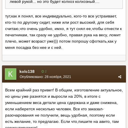
левой рукой... но это будет колхоз колхозный....
тут,как я понял, все индивидуально, кого-то все устраивает,
кто-то по другому сидит, ниже или рост высокий, для себя
считаю,что очень удобно, имхо, я тут снял ее,чтобы отнести к
печатникам, так сразу не удобно, правая рука на весу, ломит
плечо, может возраст уже))) потом попрошу сфоткать,как у
меня посадка без нее и с ней.
kolc138
2
Опубликовано:
28 ноября, 2021
Всем крайний раз привет! В общем, изготовление актуальное,
но цены уже разнятся и выросли на 20%, в итоге с
уменьшением веса детали цена сдержана и даже снижена,
если наберется несколько человек. Все кто заказал-
разочарования не получили, вещь удобная, поэтому если
есть желание, то предлагаю. Если что,пишите на авито, там
сориентируемся!