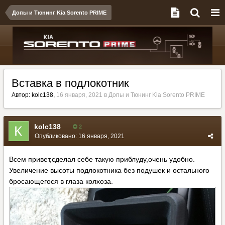
Допы и Тюнинг Kia Sorento PRIME
Вставка в подлокотник
Автор:
kolc138
,
16 января, 2021
в
Допы и Тюнинг Kia Sorento PRIME
kolc138
2
Опубликовано:
16 января, 2021
Всем привет,сделал себе такую приблуду,очень удобно.
Увеличение высоты подлокотника без подушек и остального
бросающегося в глаза колхоза.