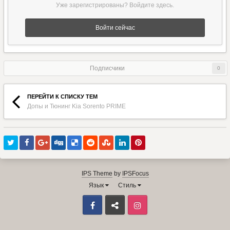
Уже зарегистрированы? Войдите здесь.
Войти сейчас
Подписчики
0
ПЕРЕЙТИ К СПИСКУ ТЕМ
Допы и Тюнинг Kia Sorento PRIME
IPS Theme
by
IPSFocus
Язык
Стиль
Facebook
ВКонтакте
Instagram