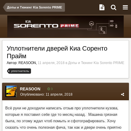
Допы и Тюнинг Kia Sorento PRIME
Уплотнители дверей Киа Соренто
Прайм
Автор:
REASOON
,
11 апреля, 2018
в
Допы и Тюнинг Kia Sorento PRIME
уплотнитель
REASOON
3
Опубликовано:
11 апреля, 2018
Всё руки не доходили написать отзыв про уплотнители кузова,
которые я поставил себе где то месяц назад. Машина грязная
была, по этому ждал чтоб помыть и сфотографировать. Хочу
сказать что очень полезная фича, так как и двери очень приятно