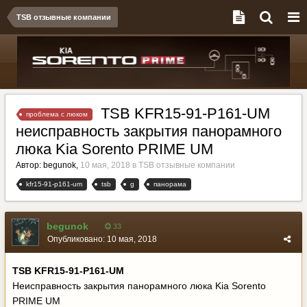
TSB отзывные компании
TSB KFR15-91-P161-UM
проблема с люком
неисправность закрытия панорамного
люка Kia Sorento PRIME UM
Автор:
begunok
,
10 мая, 2018
в
TSB отзывные компании
kfr15-91-p161-um
tsb
g
панорама
begunok
33
Опубликовано:
10 мая, 2018
TSB KFR15-91-P161-UM
Неисправность закрытия панорамного люка Kia Sorento
PRIME UM