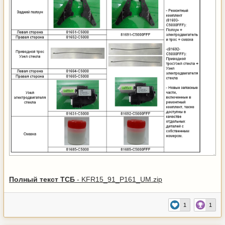
Полный текст ТСБ
- KFR15_91_P161_UM.zip
1
1