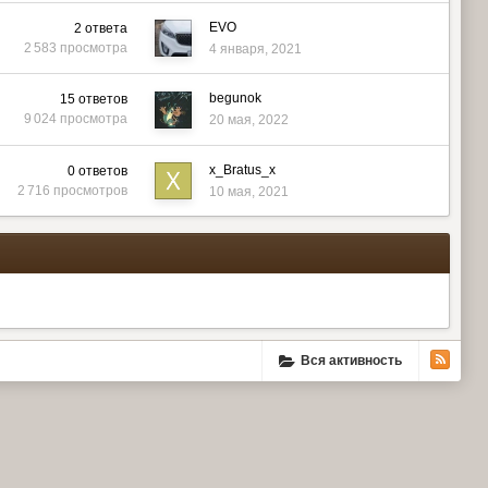
EVO
2
ответа
2 583
просмотра
4 января, 2021
begunok
15
ответов
9 024
просмотра
20 мая, 2022
x_Bratus_x
0
ответов
2 716
просмотров
10 мая, 2021
Вся активность