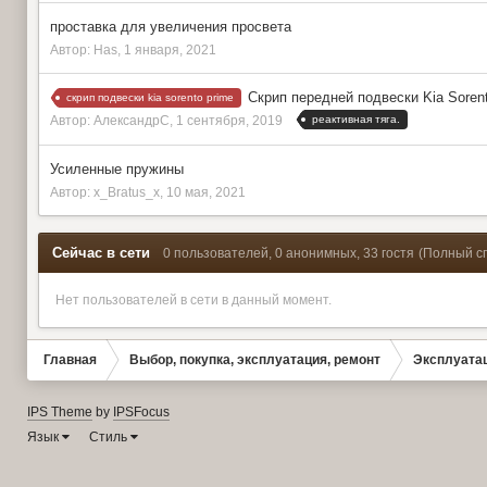
проставка для увеличения просвета
Автор:
Has
,
1 января, 2021
Скрип передней подвески Kia Sore
скрип подвески kia sorento prime
реактивная тяга.
Автор:
АлександрС
,
1 сентября, 2019
Усиленные пружины
Автор:
x_Bratus_x
,
10 мая, 2021
Сейчас в сети
0 пользователей, 0 анонимных, 33 гостя
(Полный с
Нет пользователей в сети в данный момент.
Главная
Выбор, покупка, эксплуатация, ремонт
Эксплуатац
IPS Theme
by
IPSFocus
Язык
Стиль