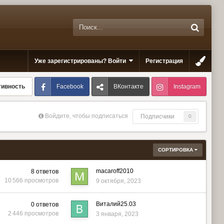
Уже зарегистрированы? Войти
Регистрация
Facebook
ВКонтакте
Instagram
тивность
Войдите, чтобы подписаться
Подписчики
0
СОРТИРОВКА
macaroff2010
8
ответов
10 566
просмотров
9 октября, 2023
Виталий25.03
0
ответов
2 446
просмотров
3 января, 2023