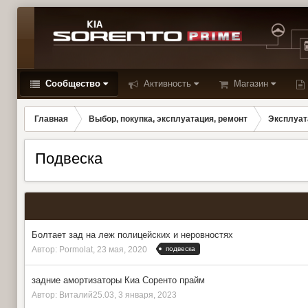
Сообщество
Активность
Магазин
Главная
Выбор, покупка, эксплуатация, ремонт
Эксплуат
Подвеска
Болтает зад на леж полицейских и неровностях
подвеска
Автор:
Pormolat
,
23 мая, 2020
задние амортизаторы Киа Соренто прайм
Автор:
Виталий25.03
,
3 января, 2023