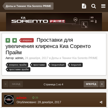
Допы и Тюнинг Kia Sorento PRIME
Проставки для
клиренс
увеличения клиренса Киа Соренто
Прайм
Автор:
admin
,
28 декабря, 2017
в
Допы и Тюнинг Kia Sorento PRIME
клиренс прайм
проставки
begunokart
begunok
проставки прайм
НАЗАД
ВПЕРЁД
Страница 1 из 4
admin
39
Опубликовано:
28 декабря, 2017