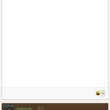
клиренса киа, проставки для увеличения клиренса киа купить,
проставки для увеличения клиренса киа соренто прайм,
проставки для увеличения клиренса киа соренто прайм
купить, проставка под пружину киа, установка проставок киа,
установка проставок киа соренто прайм, проставки пружин
киа соренто, проставки пружин киа соренто прайм, проставки
киа соренто прайм купить, клиренс киа соренто прайм, киа
соренто прайм 2017 клиренс, киа соренто прайм 2018
клиренс, увеличение клиренса киа соренто прайм, как
увеличить клиренс на киа соренто прайм, как увеличить
клиренс киа соренто прайм, увеличить клиренс киа соренто
прайм, как определяется клиренс на киа соренто прайм,
клиренс sorento, клиренс sorento prime, kia sorento клиренс,
kia sorento prime клиренс, клиренс киа, пружины киа, пружины
киа соренто, пружины киа соренто прайм
1
begunok
33