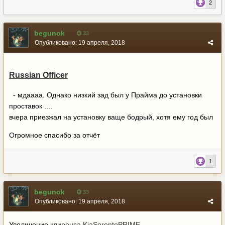
2
begunok
33
Опубликовано:
19 апреля, 2018
Russian Officer
- мдаааа. Однако низкий зад был у Прайма до установки
проставок ....
вчера приезжал на установку ваще бодрый, хотя ему год был
Огромное спасибо за отчёт
1
begunok
33
Опубликовано:
19 апреля, 2018
Увеличение
клиренса
KiaSorentoPRIME