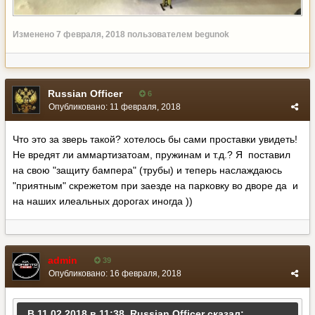
Изменено
7 февраля, 2018
пользователем begunok
Russian Officer
6
Опубликовано:
11 февраля, 2018
Что это за зверь такой? хотелось бы сами проставки увидеть!
Не вредят ли аммартизатоам, пружинам и т.д.? Я поставил
на свою "защиту бампера" (трубы) и теперь наслаждаюсь
"приятным" скрежетом при заезде на парковку во дворе да и
на наших илеальных дорогах иногда ))
admin
39
Опубликовано:
16 февраля, 2018
В 11.02.2018 в 11:38, Russian Officer сказал: