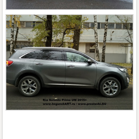
проставки киа соренто, проставки киа соренто прайм,
проставки на киа соренто прайм, проставки для киа соренто
прайм, проставки на киа, проставки для киа, проставки
увеличения клиренса киа, проставки для увеличения