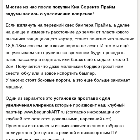
Многие из нас после покупки Киа Соренто Прайм
задумывались о увеличении клиренса!
Если взглянуть на передний свес бампера Прайма, а далее
на днище и измерить расстояние до земли от пластикового
пыльника защищающего картер, станет понятно что значение
18,5-18см совсем ни в какие ворота не лезет. И это мы ещё
не учитываем что пружины со временем будут проседать,
плюс пассажир и водитель или багаж ещё съедают около 1-
2см. Получается что даже маленький бордюр грозит нам
снести юбку или и вовсе испортить бампер.
У многих стоят боковые пороги, а это ещё больше занижает
машину.
Один из вариантов это
установка проставок для
увеличения клиренса
которые производит наш клубный
партнёр www.begunokART.ru (согласно информации от
клубней все остаются довольными, нареканий нет).
Проставки изготовлены из высококачественного твёрдого
полиуретана (не путать с резиной и низкосортным ПУ
который чуть лучше резины).