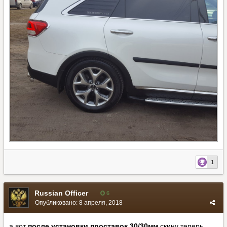
1
Russian Officer
6
Опубликовано:
8 апреля, 2018
а вот
после установки проставок 30/30мм
скину теперь