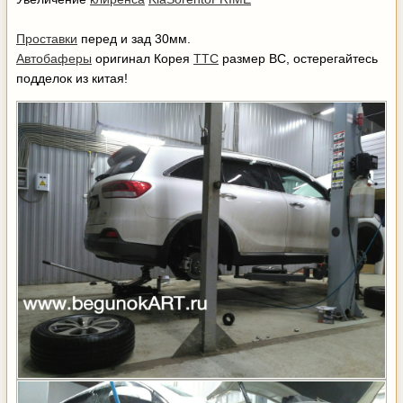
Проставки
перед и зад 30мм.
Автобаферы
оригинал Корея
TTC
размер ВС, остерегайтесь
подделок из китая!